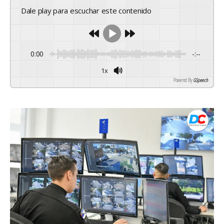
Dale play para escuchar este contenido
0:00
-:--
1x
Powered By
GSpeech