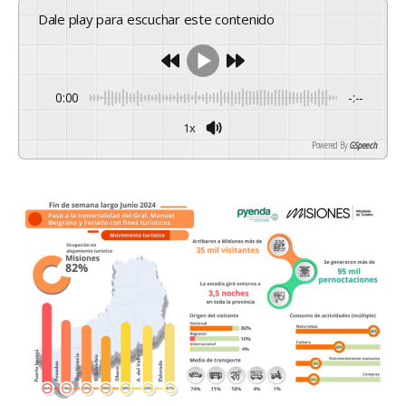
Dale play para escuchar este contenido
0:00
-:--
1x
Powered By
GSpeech