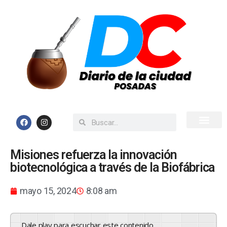
Inicio
Todas las Noticias
Misiones refuerza la innovación
biotecnológica a través de la Biofábrica
mayo 15, 2024
8:08 am
Dale play para escuchar este contenido