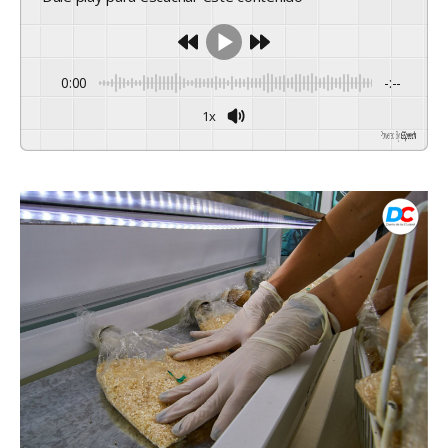
0:00
-:--
1x
Powered By
GSpeech