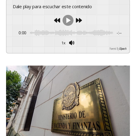
Dale play para escuchar este contenido
0:00
-:--
1x
Powered By
GSpeech