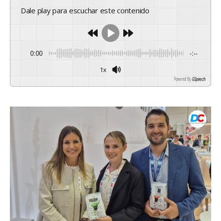
Dale play para escuchar este contenido
0:00
-:--
1x
Powered By
GSpeech