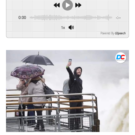
0:00
-:--
1x
Powered By
GSpeech