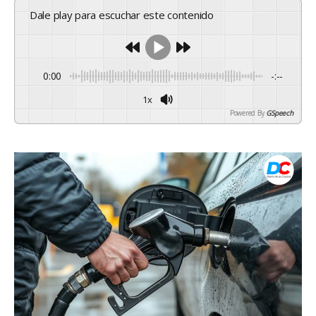
Dale play para escuchar este contenido
0:00
-:--
1x
Powered By
GSpeech