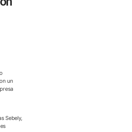
ión
co
con un
mpresa
as Sebely,
nes