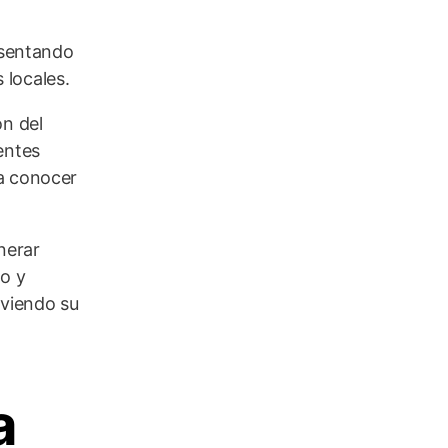
resentando
 locales.
ón del
entes
 a conocer
nerar
go y
oviendo su
a