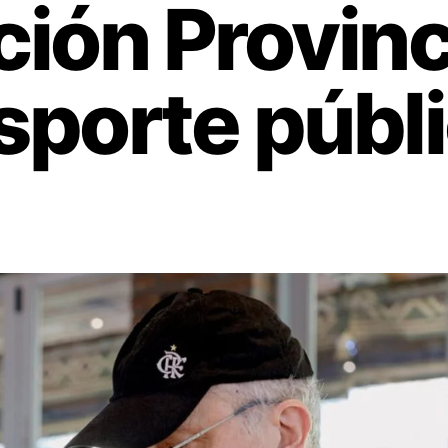
ón Provinc
nsporte públ