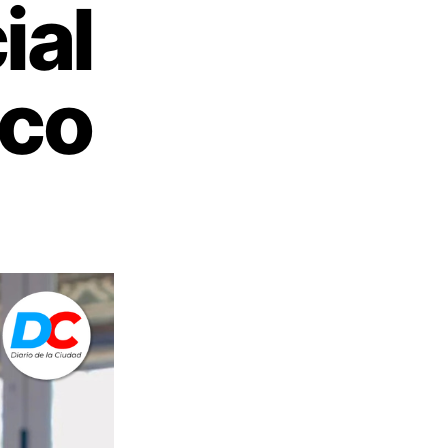
ial
ico