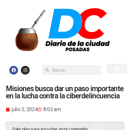
Inicio
Todas las Noticias
Misiones busca dar un paso importante
en la lucha contra la ciberdelincuencia
julio 2, 2024
8:03 am
Dale play para escuchar este contenido