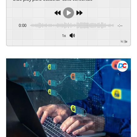
0:00
-:--
1x
Powered By
GSpeech