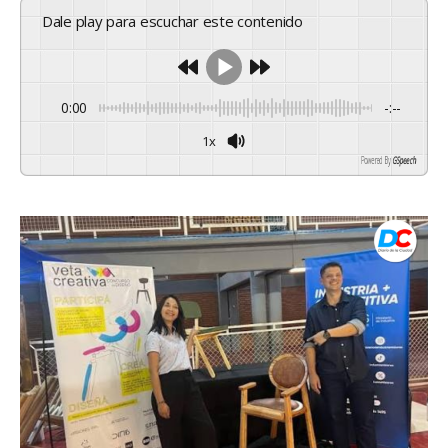
Dale play para escuchar este contenido
0:00
-:--
1x
Powered By
GSpeech