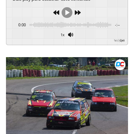
0:00
-:--
1x
Powered By
GSpeech