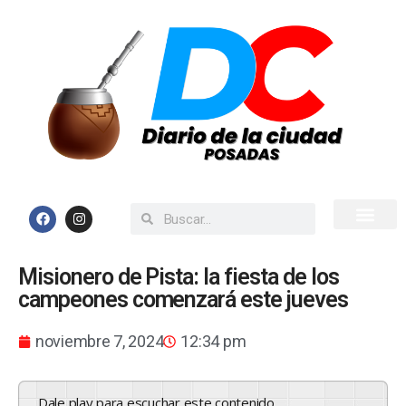
Inicio
Todas las Noticias
Misionero de Pista: la fiesta de los
campeones comenzará este jueves
noviembre 7, 2024
12:34 pm
Dale play para escuchar este contenido