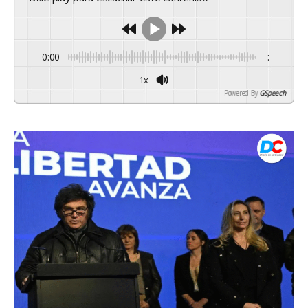
0:00
-:--
1x
Powered By
GSpeech