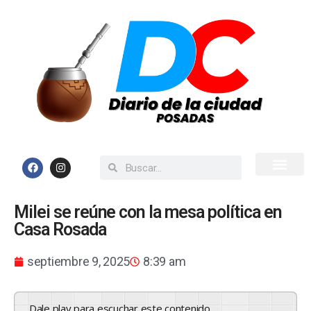
Inicio
Todas las Noticias
Milei se reúne con la mesa política en
Casa Rosada
septiembre 9, 2025
8:39 am
Dale play para escuchar este contenido