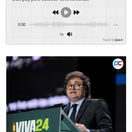
0:00
-:--
1x
Powered By
GSpeech