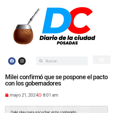
Inicio
Todas las Noticias
Milei confirmó que se pospone el pacto
con los gobernadores
mayo 21, 2024
8:01 am
Dale play para escuchar este contenido