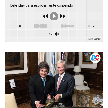
Dale play para escuchar este contenido
0:00
-:--
1x
Powered By
GSpeech