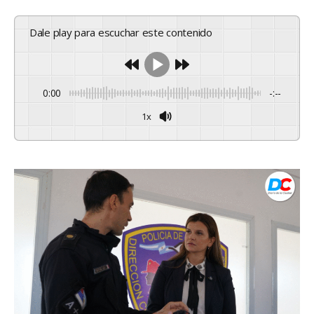
Dale play para escuchar este contenido
0:00
-:--
1x
Powered By
GSpeech