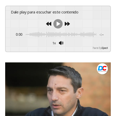
Dale play para escuchar este contenido
0:00
-:--
1x
Powered By
GSpeech