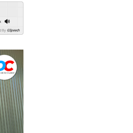
x
d By
GSpeech