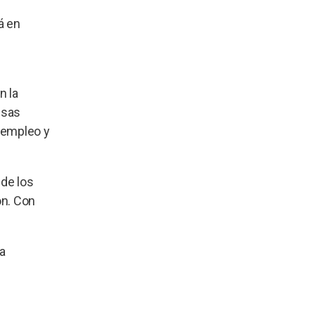
á en
n la
esas
 empleo y
 de los
ón. Con
ia