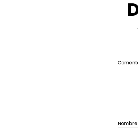
D
Coment
Nombr