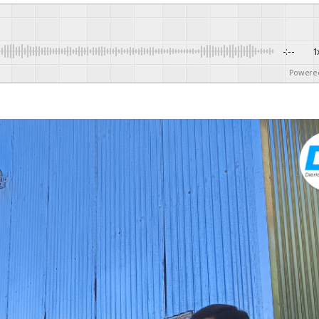
-:--
1
Powere