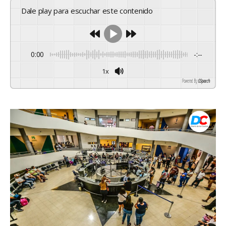
Dale play para escuchar este contenido
0:00
-:--
1x
Powered By
GSpeech