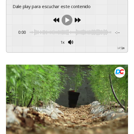
Dale play para escuchar este contenido
0:00
-:--
1x
Powered By
GSpeech