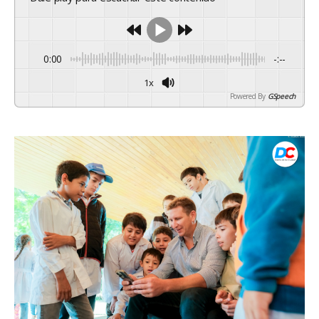
0:00
-:--
1x
Powered By
GSpeech