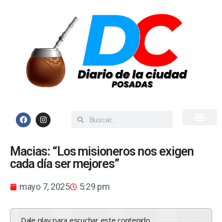
Inicio
Todas las Noticias
Macias: “Los misioneros nos exigen
cada día ser mejores”
mayo 7, 2025
5:29 pm
Dale play para escuchar este contenido