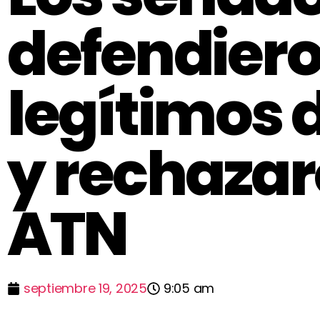
defendiero
legítimos 
y rechazaro
ATN
septiembre 19, 2025
9:05 am