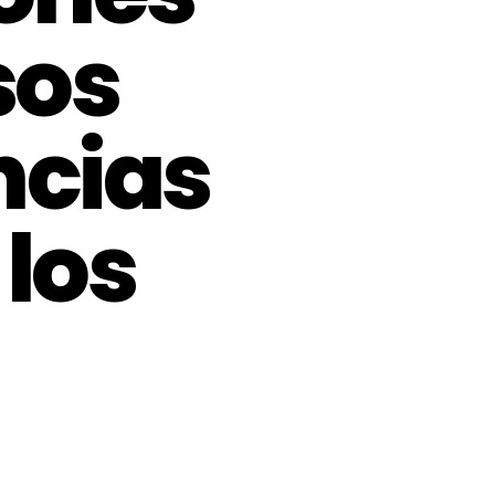
sos
ncias
 los