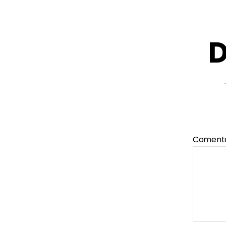
D
Coment