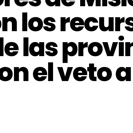
n los recur
de las provi
n el veto a