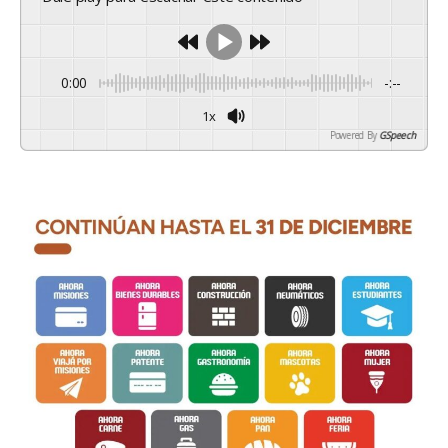
0:00
-:--
1x
Powered By
GSpeech