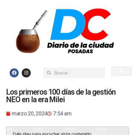
Inicio
Todas las Noticias
Los primeros 100 días de la gestión
NEO en la era Milei
marzo 20, 2024
7:54 am
Dale play para escuchar este contenido