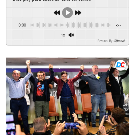
0:00
-:--
1x
Powered By
GSpeech