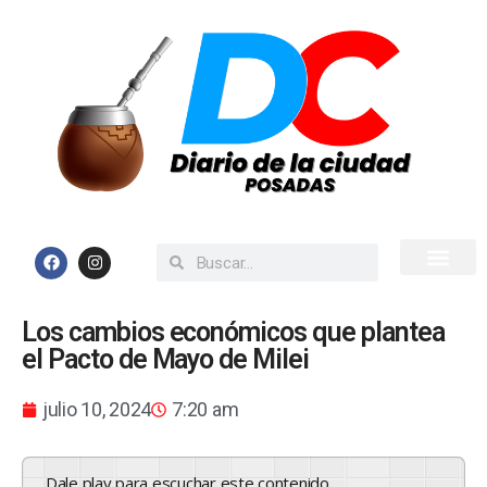
Inicio
Todas las Noticias
Los cambios económicos que plantea
el Pacto de Mayo de Milei
julio 10, 2024
7:20 am
Dale play para escuchar este contenido