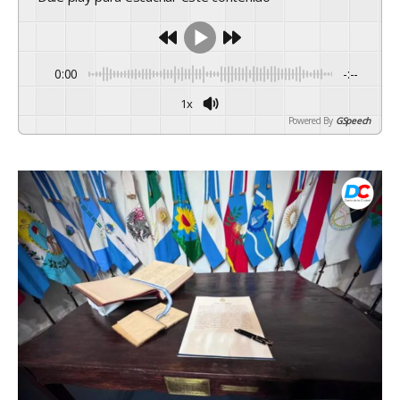
0:00
-:--
1x
Powered By
GSpeech