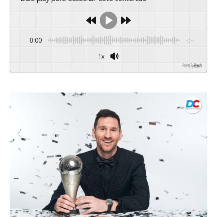
0:00
-:--
1x
Powered By
GSpeech