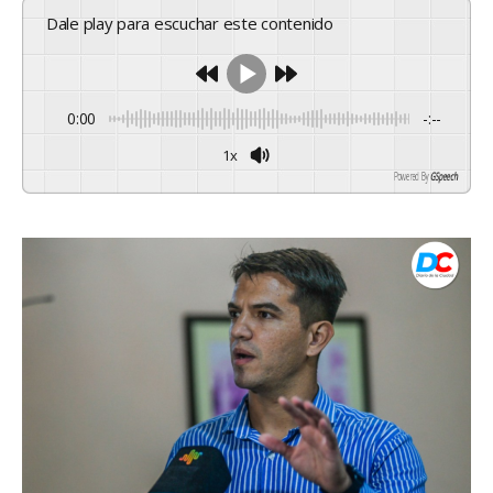
Dale play para escuchar este contenido
0:00
-:--
1x
Powered By
GSpeech