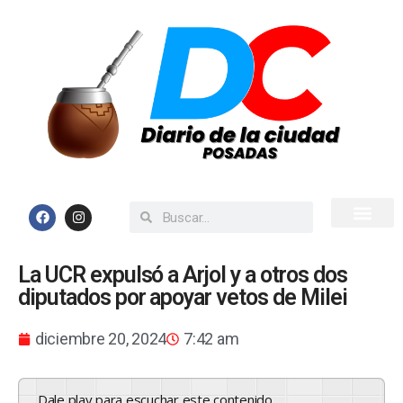
Inicio
Todas las Noticias
La UCR expulsó a Arjol y a otros dos
diputados por apoyar vetos de Milei
diciembre 20, 2024
7:42 am
Dale play para escuchar este contenido