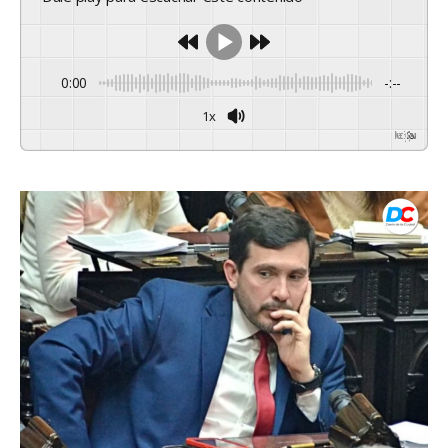
0:00
-:--
1x
Powered By
GSpeech