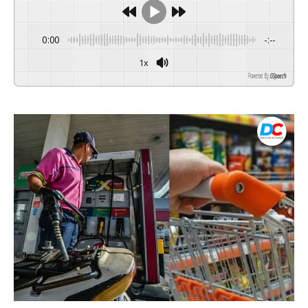
0:00
-:--
1x
Powered By
GSpeech