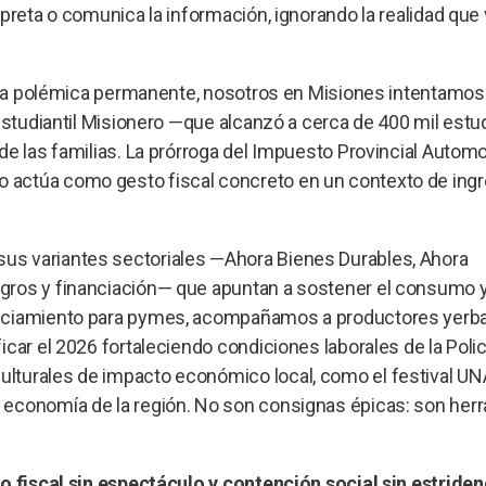
preta o comunica la información, ignorando la realidad que
 y la polémica permanente, nosotros en Misiones intentamo
 Estudiantil Misionero —que alcanzó a cerca de 400 mil estu
de las familias. La prórroga del Impuesto Provincial Autom
 actúa como gesto fiscal concreto en un contexto de ing
us variantes sectoriales —Ahora Bienes Durables, Ahora
gros y financiación— que apuntan a sostener el consumo y
anciamiento para pymes, acompañamos a productores yerba
car el 2026 fortaleciendo condiciones laborales de la Policí
lturales de impacto económico local, como el festival UN
 economía de la región. No son consignas épicas: son her
io fiscal sin espectáculo y contención social sin estriden