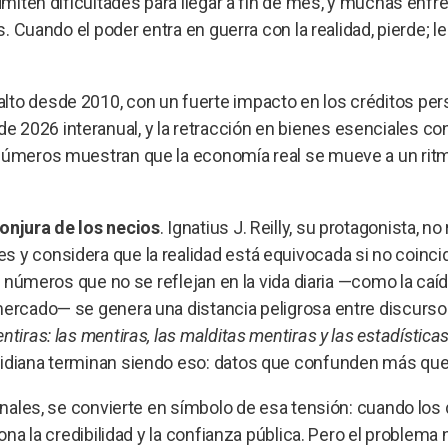
dmiten dificultades para llegar a fin de mes, y muchas enfre
. Cuando el poder entra en guerra con la realidad, pierde; le
lto desde 2010, con un fuerte impacto en los créditos pers
 2026 interanual, y la retracción en bienes esenciales co
s números muestran que la economía real se mueve a un ri
onjura de los necios
. Ignatius J. Reilly, su protagonista, no
s y considera que la realidad está equivocada si no coinci
ra números que no se reflejan en la vida diaria —como la caíd
 mercado— se genera una distancia peligrosa entre discurso
ntiras: las mentiras, las malditas mentiras y las estadísticas
otidiana terminan siendo eso: datos que confunden más que
ionales, se convierte en símbolo de esa tensión: cuando los
ona la credibilidad y la confianza pública. Pero el problema 