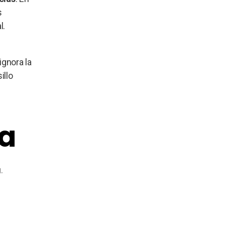
s
l.
ignora la
illo
ta
.