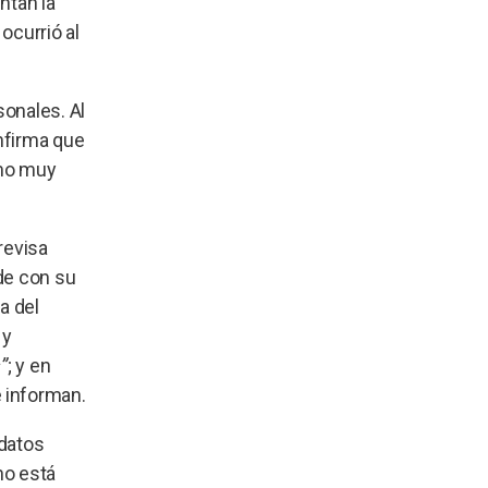
ntan la
 ocurrió al
onales. Al
nfirma que
tmo muy
 revisa
de con su
a del
 y
”
; y en
 informan.
 datos
no está