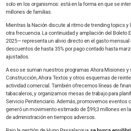
solo en los organismos: está en la forma en que se inter
millones de familias.
Mientras la Nación discute al ritmo de trending topics
otra frecuencia. La continuidad y ampliación del Boleto
2025— representa un alivio directo en el gasto mensual 
descuentos de hasta 35% por pago contado hasta marzo
ajustados.
A eso se suman nuestros programas Ahora Misiones y s
Construcción, Ahora Textos y otros esquemas de reinte
actividad comercial. También ofrecemos líneas de fin
tabacaleros, y organizamos mesas de trabajo para planifi
Servicio Penitenciario. Además, promovemos eventos cu
generó un movimiento estimado de $99,3 millones en la
de administración en tiempos adversos.
Bajo la gestión de Hugo Passalacqua,
se busca equilibr