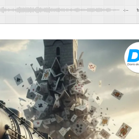
-:--
1
Powere