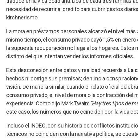
traduce en la vida cotidiana. Dos de cada tres familias a
necesidad de recurrir al crédito para cubrir gastos diarios
kirchnerismo.
La mora en préstamos personales alcanzó el nivel más a
mismo tiempo, el consumo privado cayó 1,5% en enero de
la supuesta recuperación no llega a los hogares. Esto
distinto del que intentan vender los informes oficiales.
Esta desconexión entre datos y realidad recuerda a
La c
hechos ni corrige sus premisas; denuncia conspiracione
visión. De manera similar, cuando el relato oficial celeb
consumo privado, el nivel de mora o la contracción del
experiencia. Como dijo Mark Twain:
“Hay tres tipos de me
este caso, los números que no coinciden con la vida c
Incluso el INDEC, con su historia de conflictos instituc
técnicos no coinciden con la narrativa política, se cuesti