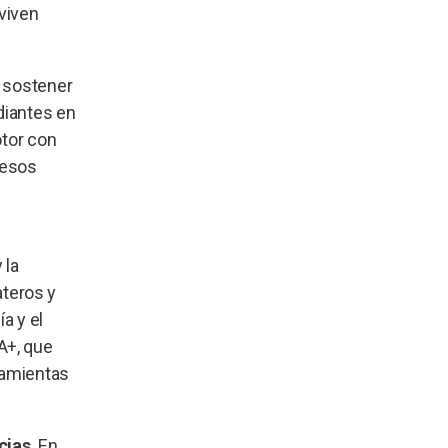
 viven
s sostener
diantes en
otor con
resos
 la
teros y
a y el
A+, que
ramientas
cias
. En