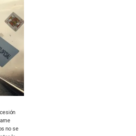
ecesión
carne
os no se