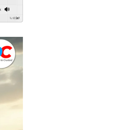
x
d By
GSpeech