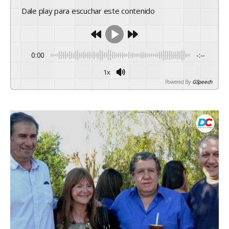
Dale play para escuchar este contenido
0:00
-:--
1x
Powered By
GSpeech