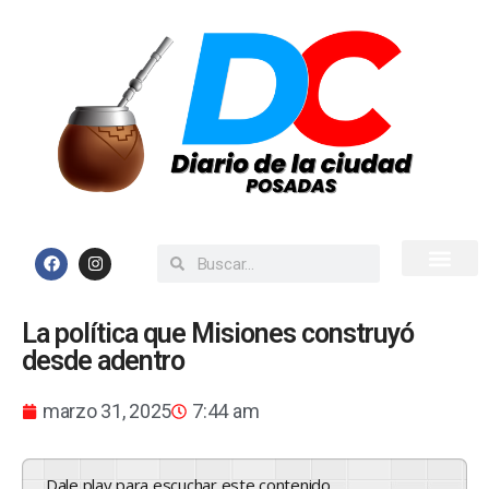
Inicio
Todas las Noticias
La política que Misiones construyó
desde adentro
marzo 31, 2025
7:44 am
Dale play para escuchar este contenido