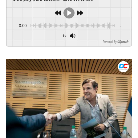
0:00
-:--
1x
Powered By
GSpeech