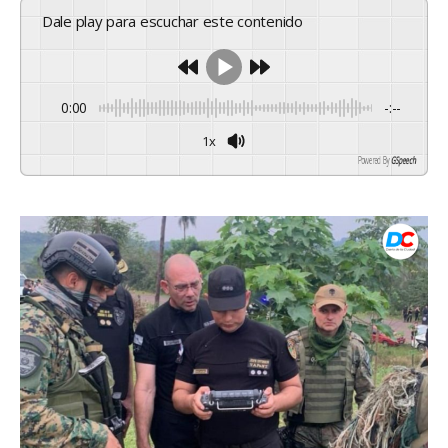
Dale play para escuchar este contenido
0:00
-:--
1x
Powered By
GSpeech