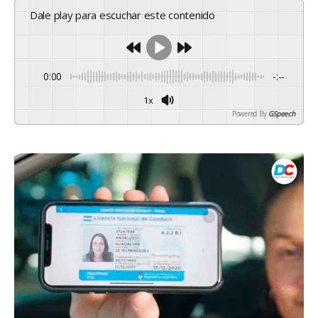
Dale play para escuchar este contenido
0:00
-:--
1x
Powered By
GSpeech