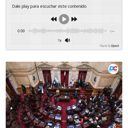
Dale play para escuchar este contenido
0:00
-:--
1x
Powered By
GSpeech