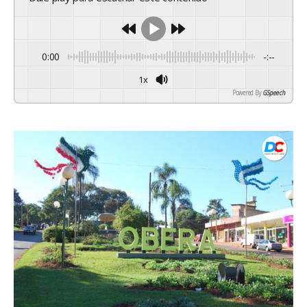
0:00
-:--
1x
Powered By
GSpeech