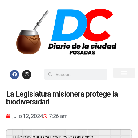
Inicio
Todas las Noticias
La Legislatura misionera protege la
biodiversidad
julio 12, 2024
7:26 am
Dale play para escuchar este contenido