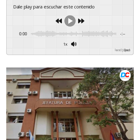
Dale play para escuchar este contenido
0:00
-:--
1x
Powered By
GSpeech