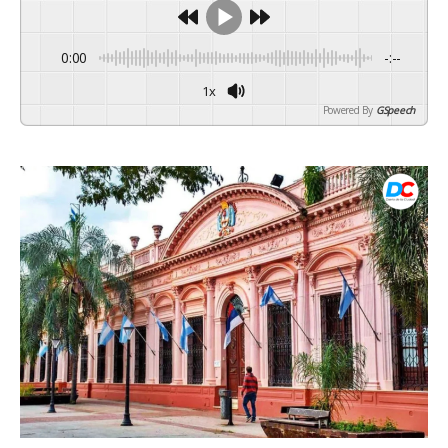
0:00
-:--
1x
Powered By
GSpeech