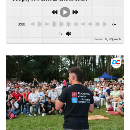
0:00
-:--
1x
Powered By
GSpeech