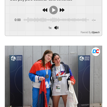
0:00
-:--
1x
Powered By
GSpeech