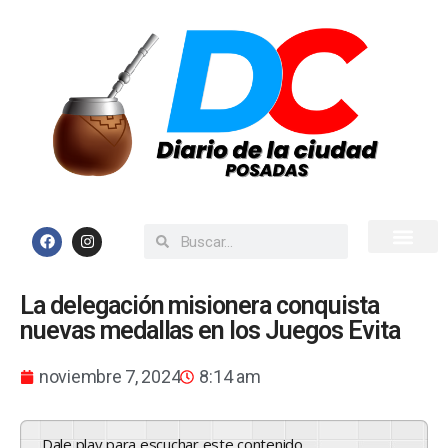
Inicio
Todas las Noticias
La delegación misionera conquista
nuevas medallas en los Juegos Evita
noviembre 7, 2024
8:14 am
Dale play para escuchar este contenido