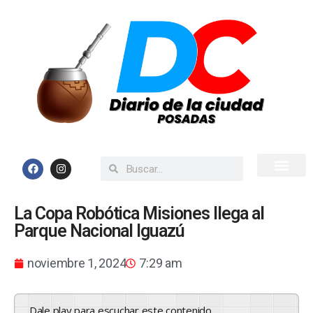
Inicio
Todas las Noticias
La Copa Robótica Misiones llega al
Parque Nacional Iguazú
noviembre 1, 2024
7:29 am
Dale play para escuchar este contenido