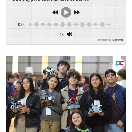
0:00
-:--
1x
Powered By
GSpeech