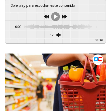
Dale play para escuchar este contenido
0:00
-:--
1x
Powered By
GSpeech