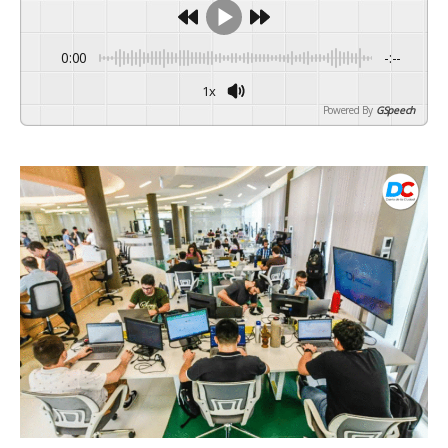
0:00
-:--
1x
Powered By
GSpeech