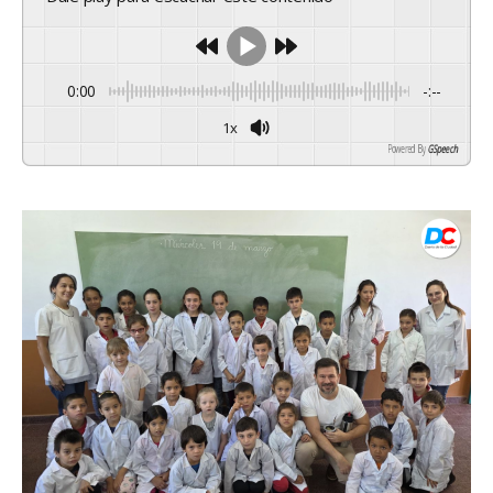
0:00
-:--
1x
Powered By
GSpeech