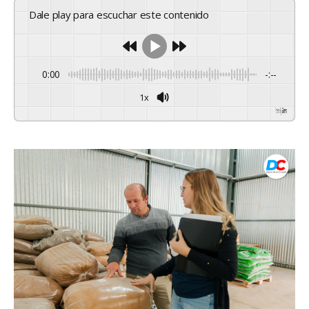
Dale play para escuchar este contenido
0:00
-:--
1x
Powered By
GSpeech