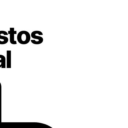
stos
al