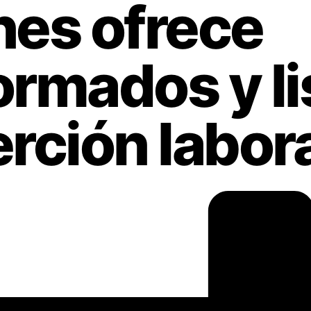
es ofrece
ormados y li
erción labor