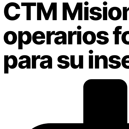
CTM Mision
operarios f
para su ins