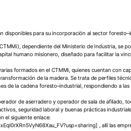
 disponibles para su incorporación al sector foresto–in
TMMi), dependiente del Ministerio de Industria, se pon
apital humano misionero, diseñado para facilitar la vin
arias formados en el CTMMi, quienes cuentan con capa
transformación de la madera. Se trata de perfiles técn
es de la cadena foresto–industrial, respondiendo a la
perador de aserradero y operador de sala de afilado, t
ivos, seguridad laboral y buenas prácticas industriale
 el siguiente enlace:
4zxEql0rXRn5VyN68Xau_FV?usp=sharing] , allí las emp