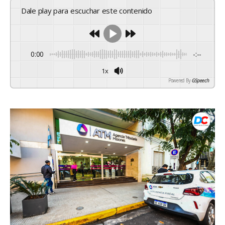
Dale play para escuchar este contenido
0:00
-:--
1x
Powered By
GSpeech