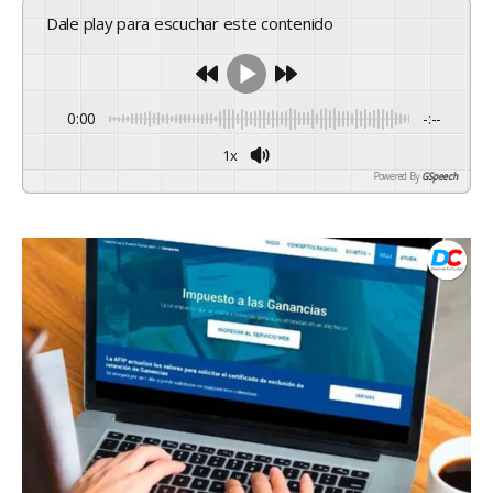
Dale play para escuchar este contenido
0:00
-:--
1x
Powered By
GSpeech