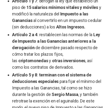
Artículo 1 y 7
: derogan la ley que estableció un
piso de
15 salarios mínimos vitales y móviles
y
modificó la naturaleza del
Impuesto a las
Ganancias
al convertirlo en un impuesto cedular
(sin deducciones) a los
Altos Ingresos.
Artículo 2 a 4
: restablecen las normas de la
Ley
de Impuesto a las Ganancias anteriores a la
derogación
de diciembre pasado respecto de
cómo tratar los plazos fijos,
las
criptomonedas
y
otras inversiones
, así
como los contratos de derivados.
Artículo 5 y 8
:
terminan con el sistema de
deducciones especiales
para fijar el mínimo del
Impuesto a las Ganancias, tal como se hizo
durante la gestión de
Sergio Massa
, y también
retrotrae la exención en el aguinaldo. De este
modo, el nuevo piso de Impuesto a las Ganancias