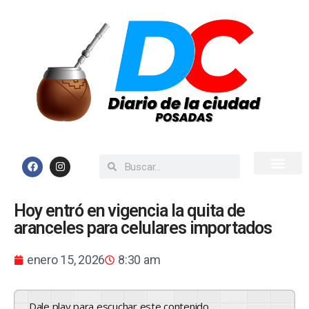
Inicio
Todas las Noticias
Hoy entró en vigencia la quita de
aranceles para celulares importados
enero 15, 2026
8:30 am
Dale play para escuchar este contenido