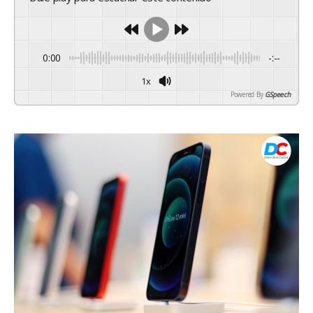
0:00
-:--
1x
Powered By
GSpeech