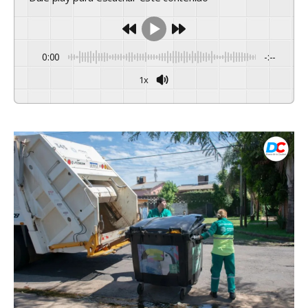
0:00
-:--
1x
Powered By
GSpeech